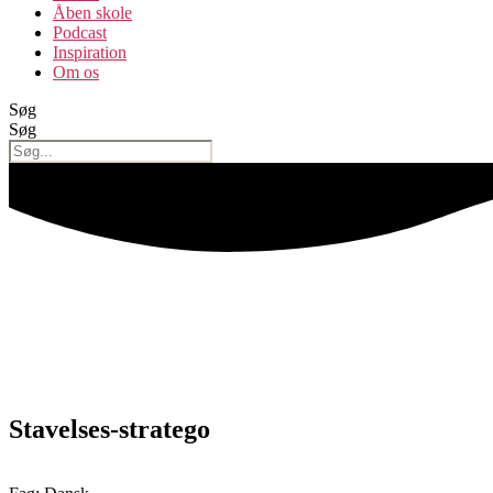
Åben skole
Podcast
Inspiration
Om os
Søg
Søg
Stavelses-stratego