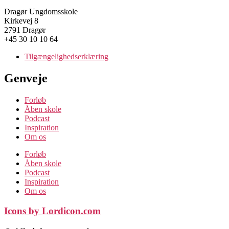
Dragør Ungdomsskole
Kirkevej 8
2791 Dragør
+45 30 10 10 64
Tilgængelighedserklæring
Genveje
Forløb
Åben skole
Podcast
Inspiration
Om os
Forløb
Åben skole
Podcast
Inspiration
Om os
Icons by Lordicon.com