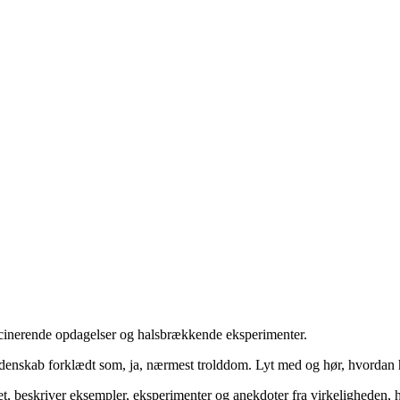
cinerende opdagelser og halsbrækkende eksperimenter.
 videnskab forklædt som, ja, nærmest trolddom. Lyt med og hør, hvorda
, beskriver eksempler, eksperimenter og anekdoter fra virkeligheden, hv