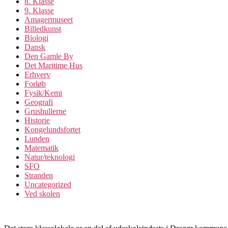
8. Klasse
9. Klasse
Amagermuseet
Billedkunst
Biologi
Dansk
Den Gamle By
Det Maritime Hus
Erhverv
Forløb
Fysik/Kemi
Geografi
Grushullerne
Historie
Kongelundsfortet
Lunden
Matematik
Natur/teknologi
SFO
Stranden
Uncategorized
Ved skolen