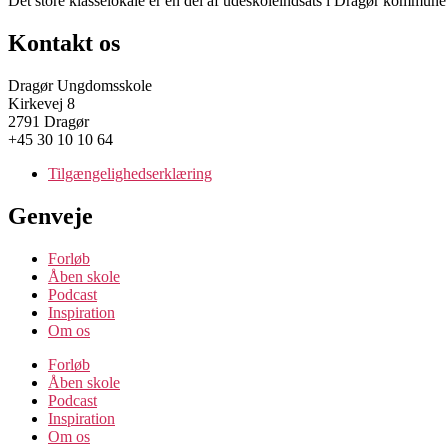
Det store klasselokale er en del af udeskoleindsats i Dragør kommune 
Kontakt os
Dragør Ungdomsskole
Kirkevej 8
2791 Dragør
+45 30 10 10 64
Tilgængelighedserklæring
Genveje
Forløb
Åben skole
Podcast
Inspiration
Om os
Forløb
Åben skole
Podcast
Inspiration
Om os